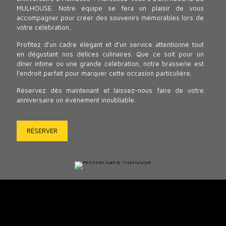
MULHOUSE. Notre équipe se fera un plaisir de vous
accompagner pour créer des souvenirs mémorables lors de
votre célébration.
Profitez d'un cadre élégant et d'un service attentionné tout
en dégustant nos délices culinaires. Que ce soit pour un
dîner intime ou une grande célébration, notre brasserie est
l'endroit parfait pour marquer cette occasion particulière.
Réservez dès maintenant et laissez-nous faire de votre
anniversaire un événement inoubliable.
RÉSERVER